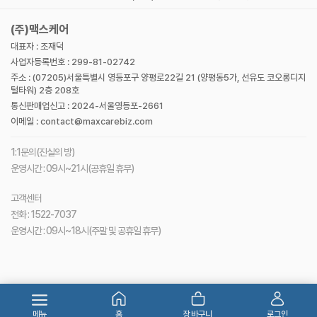
최근 본 상품이 없습니다.
(주)맥스케어
대표자 : 조재덕
사업자등록번호 : 299-81-02742
주소 : (07205)서울특별시 영등포구 양평로22길 21 (양평동5가, 선유도 코오롱디지
털타워) 2층 208호
통신판매업신고 : 2024-서울영등포-2661
이메일 : contact@maxcarebiz.com
1:1문의(진실의 방)
운영시간 : 09시~21시(공휴일 휴무)
고객센터
전화 : 1522-7037
운영시간 : 09시~18시(주말 및 공휴일 휴무)
메뉴
홈
장바구니
로그인