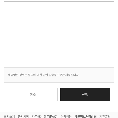
약품클리너
커피원두
카페창업
공지사항
제공받은 정보는 문의에 대한 답변 발송용으로만 사용됩니다.
자주하는 질문(FAQ)
취소
신청
최근 본 상품
전체보기
회사소개
공지사항
자주하는 질문(FAQ)
이용약관
개인정보처리방침
제휴문의