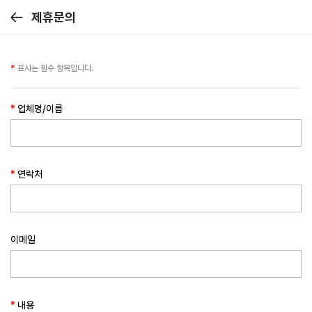
제휴문의
로그인
해주세요.
뒤로가기
닫기
로그인 바로가기
*
표시는 필수 항목입니다.
*
업체명/이름
주문내역
장바구니
포인트
*
연락처
전체보기
클린서비스
이메일
카페집기
정수필터
*
내용