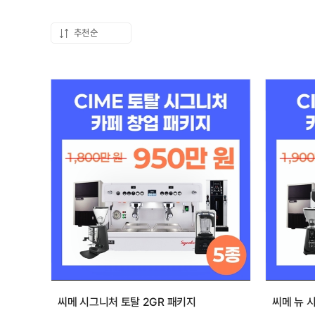
추천순
씨메 시그니처 토탈 2GR 패키지
씨메 뉴 