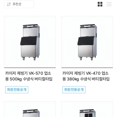
정수필터
추천순
카드형 두
목록
약품클리너
커피원두
카페창업
공지사항
카이저 제빙기 VK-570 업소
카이저 제빙기 VK-470 업소
용 500kg 수냉식 버티컬타입
용 380kg 수냉식 버티컬타입
자주하는 질문(FAQ)
회원전용공개
회원전용공개
최근 본 상품
전체보기