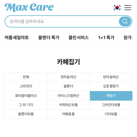
로그인
해주세요.
카테
닫기
로그인 바로가기
여름세일야호
블렌더 특가
클린서비스
1+1 특가
원가처
주문내역
장바구니
포인트
카페집기
전체
전자동머신
반자동머신
전체보기
그라인더
블렌더
오토탬핑기
포터필터클리너
아이스크림머신
제빙기
클린서비스
그 외 기기
커피머신부품
그라인더부품
블렌더부품
카페용품
기타부품
카페집기